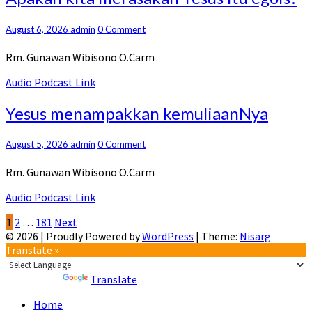
kita
merasakan
Comments
August 6, 2026
admin
0 Comment
Yesus
itu
Rm. Gunawan Wibisono O.Carm
egois?
Audio Podcast Link
Yesus
Yesus menampakkan kemuliaanNya
menampakkan
kemuliaanNya
Comments
August 5, 2026
admin
0 Comment
Rm. Gunawan Wibisono O.Carm
Audio Podcast Link
Posts
1
2
…
181
Next
© 2026
|
Proudly Powered by
WordPress
|
Theme:
Nisarg
pagination
Translate »
Powered by
Translate
Home