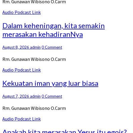
Rm. Gunawan Wibisono O.Carm
Audio Podcast Link
Dalam
Dalam keheningan, kita semakin
keheningan,
merasakan kehadiranNya
kita
semakin
merasakan
Comments
August 8, 2026
admin
0 Comment
kehadiranNya
Rm. Gunawan Wibisono O.Carm
Audio Podcast Link
Kekuatan
Kekuatan iman yang luar biasa
iman
yang
Comments
August 7, 2026
admin
0 Comment
luar
biasa
Rm. Gunawan Wibisono O.Carm
Audio Podcast Link
Apakah
Apakah kita merasakan Yesus itu egois?