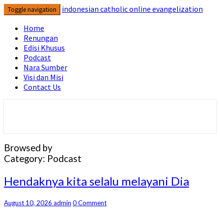
Skip
indonesian catholic online evangelization
Toggle navigation
to
content
Home
Renungan
Edisi Khusus
Podcast
Nara Sumber
Visi dan Misi
Contact Us
indonesian catholic online
evangelization
Browsed by
Category:
Podcast
Hendaknya
Hendaknya kita selalu melayani Dia
kita
selalu
Comments
August 10, 2026
admin
0 Comment
melayani
Dia