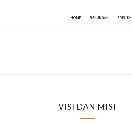
HOME
RENUNGAN
EDISI K
IN
C
VISI
VISI DAN MISI
EVAN
DAN
MISI