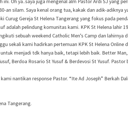
h ini. Oh ya..saya juga mengenal alm Pastor Ardi SJ yang pe
80-an silam. Saya kenal orang tua, kakak dan adik-adiknya 
oki Curug Gereja St Helena Tangerang yang fokus pada pend
uf adalah pelindung komunitas kami. KPK St Helena lahir 19 A
gikuti sebuah weekend Catholic Men’s Camp dan lahirnya di
 minggu sekali kami hadirkan pertemuan KPK St Helena Onlin
ntuk menjadi tdk hanya baik, tetapi lebih baik. Better Man,
Yusuf, Berdoa Rosario St Yusuf & Berdevosi St Yusuf. Pastor
n kami nantikan response Pastor. “Ite Ad Joseph” Berkah Da
lena Tangerang.