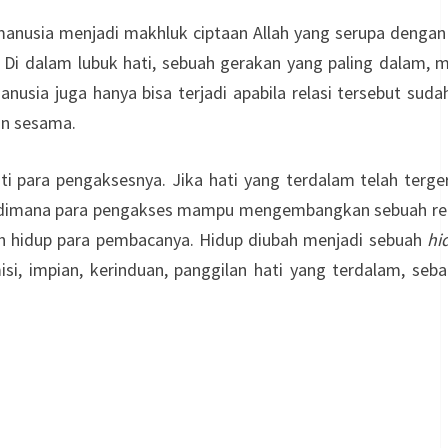
nusia menjadi makhluk ciptaan Allah yang serupa dengan A
. Di dalam lubuk hati, sebuah gerakan yang paling dalam, 
nusia juga hanya bisa terjadi apabila relasi tersebut sud
an sesama.
 para pengaksesnya. Jika hati yang terdalam telah terger
wal dimana para pengakses mampu mengembangkan sebuah rel
bah hidup para pembacanya. Hidup diubah menjadi sebuah
hi
isi, impian, kerinduan, panggilan hati yang terdalam, se