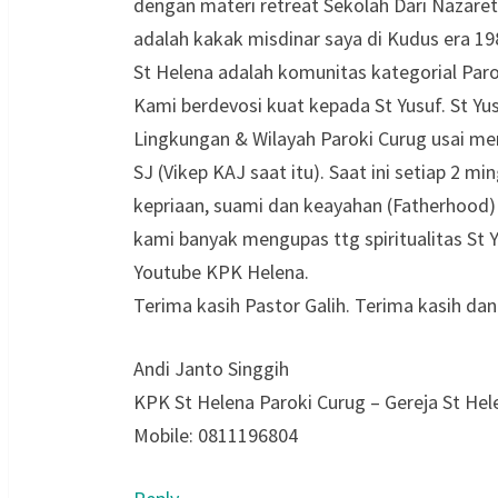
dengan materi retreat Sekolah Dari Nazaret
adalah kakak misdinar saya di Kudus era 19
St Helena adalah komunitas kategorial Par
Kami berdevosi kuat kepada St Yusuf. St Yus
Lingkungan & Wilayah Paroki Curug usai men
SJ (Vikep KAJ saat itu). Saat ini setiap 2
kepriaan, suami dan keayahan (Fatherhood) u
kami banyak mengupas ttg spiritualitas St 
Youtube KPK Helena.
Terima kasih Pastor Galih. Terima kasih da
Andi Janto Singgih
KPK St Helena Paroki Curug – Gereja St He
Mobile: 0811196804