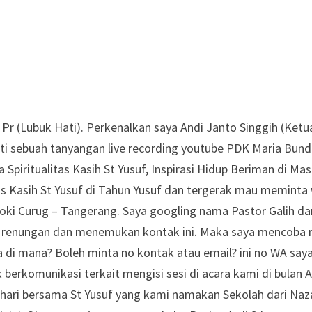
 Pr (Lubuk Hati). Perkenalkan saya Andi Janto Singgih (Ketu
uti sebuah tanyangan live recording youtube PDK Maria Bund
Spiritualitas Kasih St Yusuf, Inspirasi Hidup Beriman di M
as Kasih St Yusuf di Tahun Yusuf dan tergerak mau meminta w
roki Curug – Tangerang. Saya googling nama Pastor Galih 
pa renungan dan menemukan kontak ini. Maka saya mencoba m
 di mana? Boleh minta no kontak atau email? ini no WA say
 berkomunikasi terkait mengisi sesi di acara kami di bulan
 hari bersama St Yusuf yang kami namakan Sekolah dari Naz