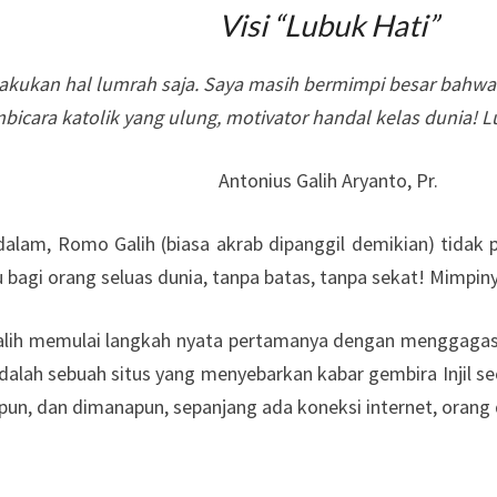
Visi “Lubuk Hati”
kukan hal lumrah saja. Saya masih bermimpi besar bahwa s
icara katolik yang ulung, motivator handal kelas dunia! 
Antonius Galih Aryanto, Pr.
dalam, Romo Galih (biasa akrab dipanggil demikian) tidak
 bagi orang seluas dunia, tanpa batas, tanpa sekat! Mimpiny
ih memulai langkah nyata pertamanya dengan menggagas b
alah sebuah situs yang menyebarkan kabar gembira Injil sec
anpun, dan dimanapun, sepanjang ada koneksi internet, oran