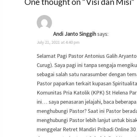
One thought on “
Visi dan Misi
”
Andi Janto Singgih
says:
July 21, 2021 at 4:40 pm
Selamat Pagi Pastor Antonius Galih Aryanto
Curug). Saya pagi ini tanpa sengaja mengik
sebagai salah satu narasumber dengan tema 
Pastor paparkan terkait kupasan Spiritualit
Komunitas Pria Katolik (KPK) St Helena Pa
ini… saya penasaran jelajahi, baca bebera
menghubungi Pastor? Saat ini Pastor berada
menghubungi Pastor lebih lanjut untuk bisak
menggelar Retret Mandiri Pribadi Online 30