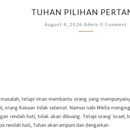
TUHAN
TUHAN PILIHAN PERT
PILIHAN
PERTAMA
Comments
August 4, 2026
Admin
0 Comment
n masalah, tetapi iman membantu orang yang mempunyainya
el, orang Kanaan tidak selamat. Namun nabi Mikha menging
gan rendah hati, tidak akan dibuang. Tetapi orang Israel,
pa rendah hati, Tuhan akan ampuni dan dengarkan.