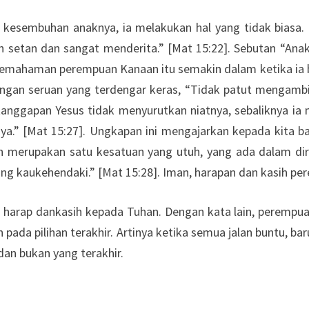
 kesembuhan anaknya, ia melakukan hal yang tidak biasa. 
setan dan sangat menderita.” [Mat 15:22]. Sebutan “Anak
ahaman perempuan Kanaan itu semakin dalam ketika ia bers
gan seruan yang terdengar keras, “Tidak patut mengambi
b tanggapan Yesus tidak menyurutkan niatnya, sebaliknya i
ya.” [Mat 15:27]. Ungkapan ini mengajarkan kepada kita 
ih merupakan satu kesatuan yang utuh, yang ada dalam dir
ng kaukehendaki.” [Mat 15:28]. Iman, harapan dan kasih p
 harap dankasih kepada Tuhan. Dengan kata lain, perempu
ada pilihan terakhir. Artinya ketika semua jalan buntu, ba
an bukan yang terakhir.