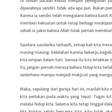
Di sinilah bacaan kedua menjadi peneguhan ya
dijawabnya sendiri: tidak ada apa pun. Bukan p
Karena ia sendiri telah mengalami bahwa kasih K
memberi kekuatan untuk tetap berbagi meskipun 
sebab ia yakin bahwa Allah tidak pernah membiar
Saudara-saudariku terkasih, setiap kali kita me
masing-masing: kelelahan karena bekerja, kegel
kita simpan dalam hati. Semua itu kita letakkan
itu, jangan pernah merasa bahwa hidup kita terla
sederhana mampu menjadi mukjizat yang mengub
Maka, sepulang dari gereja hari ini, marilah ki
kita perlukan pada waktu yang tepat. Tugas ki
melalui hidup kita. Selama kita tetap tinggal d
bila Kristus selalu bersama kita, kita tidak 