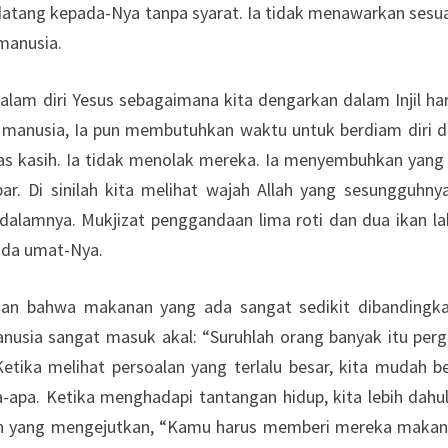
datang kepada-Nya tanpa syarat. Ia tidak menawarkan sesua
manusia.
am diri Yesus sebagaimana kita dengarkan dalam Injil har
 manusia, Ia pun membutuhkan waktu untuk berdiam diri da
s kasih. Ia tidak menolak mereka. Ia menyembuhkan yang s
 Di sinilah kita melihat wajah Allah yang sesungguhnya.
dalamnya. Mukjizat penggandaan lima roti dan dua ikan l
pada umat-Nya.
taan bahwa makanan yang ada sangat sedikit dibandingk
usia sangat masuk akal: “Suruhlah orang banyak itu perg
 Ketika melihat persoalan yang terlalu besar, kita mudah 
a-apa. Ketika menghadapi tantangan hidup, kita lebih da
yang mengejutkan, “Kamu harus memberi mereka makan.” Ka