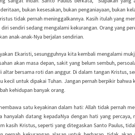
ng sangat indah. Santo Paulus berkata, “Siapakah yang 
enderitaan, bukan kesesakan, bukan penganiayaan, bukan ke
ristus tidak pernah meninggalkannya. Kasih itulah yang mem
diri sendiri sedang mengalami kekurangan. Orang yang perc
kan anak-anak-Nya berjalan sendirian.
rayakan Ekaristi, sesungguhnya kita kembali mengalami muk
isahan akan masa depan, sakit yang belum sembuh, persoal
 di altar bersama roti dan anggur. Di dalam tangan Kristus
lu kecil untuk dipakai Tuhan. Jangan pernah berpikir bahwa k
ah kehidupan banyak orang.
ta membawa satu keyakinan dalam hati: Allah tidak pernah m
ta hanyalah datang kepadaNya dengan hati yang percaya, 
alam kasih Kristus, seperti yang ditegaskan Santo Paulus, 
akan pernah kekurangan alasan untuk berharap, tidak aka