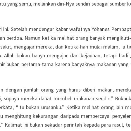
tu yang semu, melainkan diri-Nya sendiri sebagai sumber 
i ini. Setelah mendengar kabar wafatnya Yohanes Pembapti
n berdoa. Namun ketika melihat orang banyak mengikuti-Ny
akit, mengajar mereka, dan ketika hari mulai malam, Ia t
 Allah bukan hanya mengajar dari kejauhan, tetapi hadir,
ahir bukan pertama-tama karena banyaknya makanan yang t
an dengan jumlah orang yang harus diberi makan, merek
i, supaya mereka dapat membeli makanan sendiri.” Bukank
berkata, “Itu bukan urusanku.” Ketika melihat orang lain 
hulu menghitung kekurangan daripada mempercayai penyele
limat ini bukan sekadar perintah kepada para rasul, tet