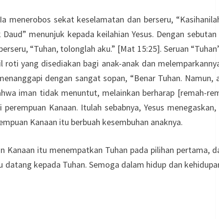
Ia menerobos sekat keselamatan dan berseru, “Kasihanilah
 Daud” menunjuk kepada keilahian Yesus. Dengan sebutan 
eru, “Tuhan, tolonglah aku.” [Mat 15:25]. Seruan “Tuhan”
l roti yang disediakan bagi anak-anak dan melemparkanny
a menanggapi dengan sangat sopan, “Benar Tuhan. Namun, a
bahwa iman tidak menuntut, melainkan berharap [remah-re
i perempuan Kanaan. Itulah sebabnya, Yesus menegaskan, “
erempuan Kanaan itu berbuah kesembuhan anaknya.
an Kanaan itu menempatkan Tuhan pada pilihan pertama, d
ru datang kepada Tuhan. Semoga dalam hidup dan kehidupan 