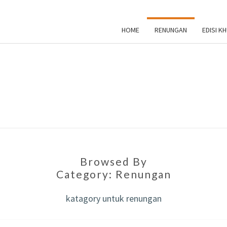
HOME
RENUNGAN
EDISI K
IN
C
Browsed By
Category:
Renungan
EVAN
katagory untuk renungan