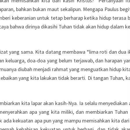
akan memisahkan kita dari kasih Kristus?” Pertanyaan it
laparan, bahkan bukan maut sekalipun. Mengapa Paulus begi
beri keberanian untuk tetap berharap ketika hidup terasa 
aya bahwa dirinya dikasihi Tuhan tidak akan hidup dalam k
jizat yang sama. Kita datang membawa “lima roti dan dua i
an keluarga, doa-doa yang belum terjawab, dan harapan ya
, semuanya diubah menjadi rahmat yang menguatkan hidup kit
ebaikan yang kita lakukan tidak berarti. Di tangan Tuhan, k
embiarkan kita lapar akan kasih-Nya. Ia selalu menyediakan
menyerahkan apa yang kita miliki, dan membiarkan Tuhan 
tidak ada kekuatan apa pun yang mampu memisahkan kita dari
n pernah kehabisan kekuatan untuk berbagi, dan tidak aka