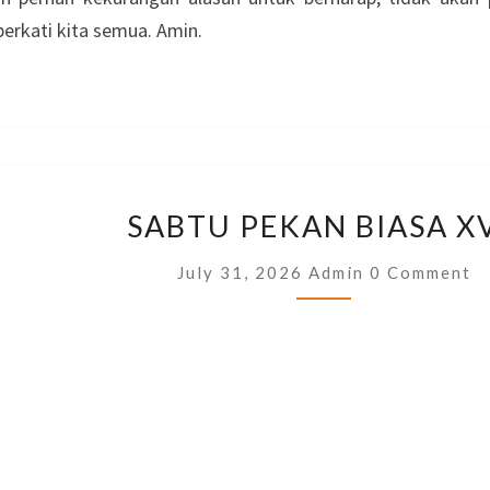
erkati kita semua. Amin.
SABTU
SABTU PEKAN BIASA XV
PEKAN
BIASA
Comments
July 31, 2026
Admin
0 Comment
XVII