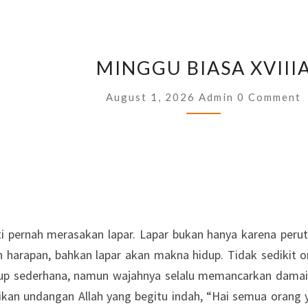
MINGGU
MINGGU BIASA XVIII
BIASA
XVIIIA
Comments
August 1, 2026
Admin
0 Comment
i pernah merasakan lapar. Lapar bukan hanya karena perut 
an harapan, bahkan lapar akan makna hidup. Tidak sedikit 
up sederhana, namun wajahnya selalu memancarkan damai ka
ikan undangan Allah yang begitu indah, “Hai semua orang