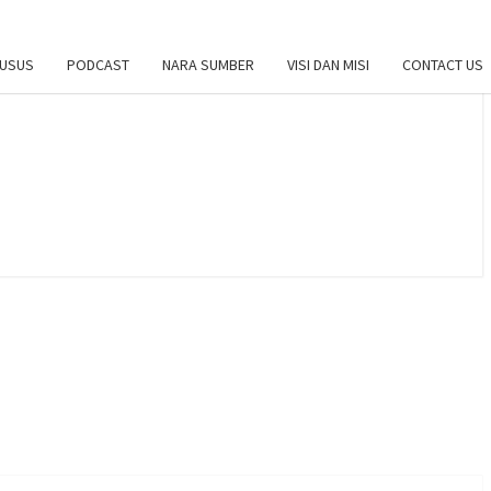
HUSUS
PODCAST
NARA SUMBER
VISI DAN MISI
CONTACT US
DONESIAN
ATHOLIC
ONLINE
GELIZATION