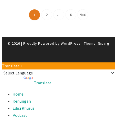
Posts
pagination
2
…
6
Next
1
© 2026
|
Proudly Powered by
WordPress
|
Theme:
Nisarg
Translate »
Powered by
Translate
Home
Renungan
Edisi Khusus
Podcast