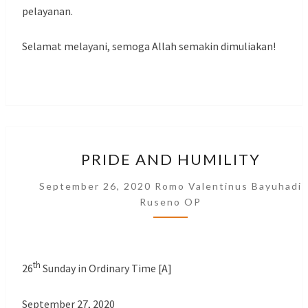
pelayanan.
Selamat melayani, semoga Allah semakin dimuliakan!
PRIDE
PRIDE AND HUMILITY
AND
HUMILITY
September 26, 2020
Romo Valentinus Bayuhadi
Ruseno OP
th
26
Sunday in Ordinary Time [A]
September 27, 2020