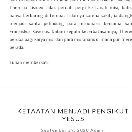
Theresia Lisiuex tidak pernah pergi ke tanah misi, bah
hanya berbaring di tempat tidurnya karena sakit, ia diang
menjadi santa pelindung para misionaris bersama San
Fransiskus Xaverius. Dalam segala keterbatasannya, There
berdoa bagi karya misi dan para misionaris di mana pun mer
berada.
Tuhan memberkati!
KETAATAN
KETAATAN MENJADI PENGIKUT
MENJADI
YESUS
PENGIKUT
YESUS
September 29, 2020
Admin