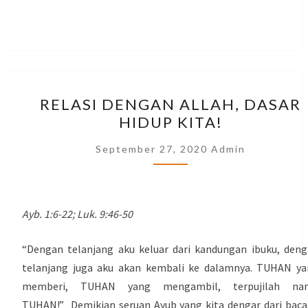
RELASI
RELASI DENGAN ALLAH, DASAR
DENGAN
HIDUP KITA!
ALLAH,
DASAR
September 27, 2020
Admin
HIDUP
KITA!
Ayb. 1:6-22; Luk. 9:46-50
“Dengan telanjang aku keluar dari kandungan ibuku, den
telanjang juga aku akan kembali ke dalamnya. TUHAN y
memberi, TUHAN yang mengambil, terpujilah na
TUHAN!” Demikian seruan Ayub yang kita dengar dari bac