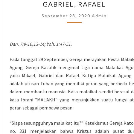
GABRIEL, RAFAEL
AGUNG
MIKAEL,
September 28, 2020
Admin
GABRIEL,
RAFAEL
Dan. 7:9-10,13-14; Yoh. 1:47-51.
Pada tanggal 29 September, Gereja merayakan Pesta Malai
Agung. Gereja Katolik mengenal tiga nama Malaikat Ag
yaitu Mikael, Gabriel dan Rafael. Ketiga Malaikat Agung 
adalah utusan Tuhan yang memiliki peran yang berbeda-b
dalam membantu manusia. Kata malaikat sendiri berasal d
kata Ibrani “MAL’AKH” yang menunjukkan suatu fungsi a
peran sebagai pembawa pesan
“Siapa sesungguhnya malaikat itu?” Katekismus Gereja Kato
no. 331 menjelaskan bahwa Kristus adalah pusat dun