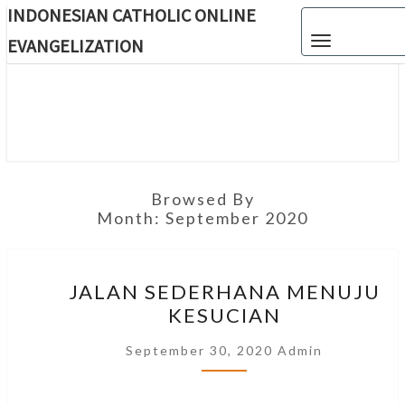
INDONESIAN CATHOLIC ONLINE
Skip
Toggle navigat
to
EVANGELIZATION
content
INDON
CATH
ONL
EVANGEL
Browsed By
Month:
September 2020
JALAN
JALAN SEDERHANA MENUJU
SEDERHANA
KESUCIAN
MENUJU
KESUCIAN
September 30, 2020
Admin