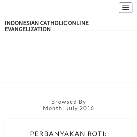
Skip
Togg
to
navig
content
INDONESIAN CATHOLIC ONLINE
EVANGELIZATION
INDON
CATH
ONL
EVANGEL
Browsed By
Month:
July 2016
PERBANYAKAN
PERBANYAKAN ROTI:
ROTI: