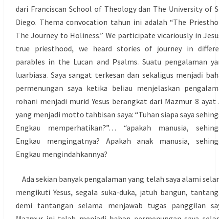
dari Franciscan School of Theology dan The University of 
Diego. Thema convocation tahun ini adalah “The Priesth
The Journey to Holiness.” We participate vicariously in Jesu
true priesthood, we heard stories of journey in differ
parables in the Lucan and Psalms. Suatu pengalaman y
luarbiasa. Saya sangat terkesan dan sekaligus menjadi ba
permenungan saya ketika beliau menjelaskan pengalam
rohani menjadi murid Yesus berangkat dari Mazmur 8 ayat
yang menjadi motto tahbisan saya: “Tuhan siapa saya sehin
Engkau memperhatikan?”… “apakah manusia, sehing
Engkau mengingatnya? Apakah anak manusia, sehing
Engkau mengindahkannya?
Ada sekian banyak pengalaman yang telah saya alami sel
mengikuti Yesus, segala suka-duka, jatuh bangun, tantan
demi tantangan selama menjawab tugas panggilan say
Mazmur ini telah menjadi bahan permenungan saya sela