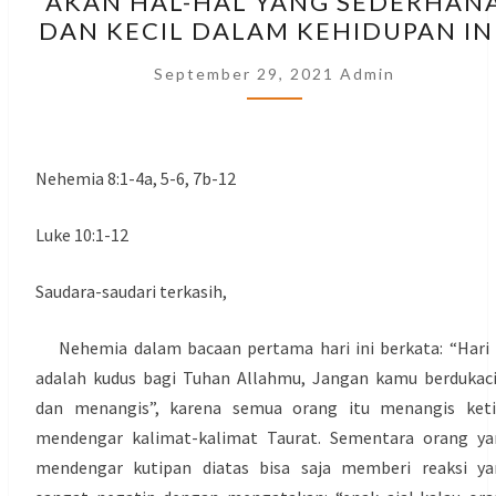
AKAN HAL-HAL YANG SEDERHAN
BERGEMBIRA
DAN KECIL DALAM KEHIDUPAN INI
AKAN
HAL-
September 29, 2021
Admin
HAL
YANG
SEDERHANA
Nehemia 8:1-4a, 5-6, 7b-12
DAN
KECIL
Luke 10:1-12
DALAM
KEHIDUPAN
Saudara-saudari terkasih,
INI.
Nehemia dalam bacaan pertama hari ini berkata: “Hari 
adalah kudus bagi Tuhan Allahmu, Jangan kamu berdukac
dan menangis”, karena semua orang itu menangis keti
mendengar kalimat-kalimat Taurat. Sementara orang ya
mendengar kutipan diatas bisa saja memberi reaksi ya