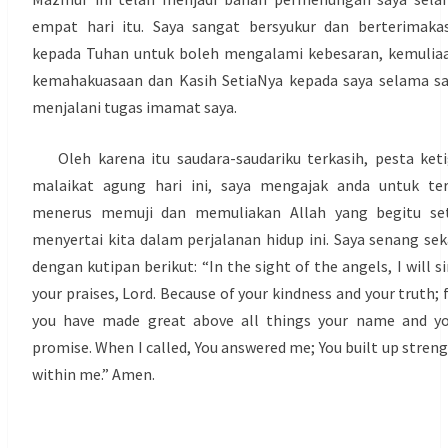
empat hari itu. Saya sangat bersyukur dan berterimaka
kepada Tuhan untuk boleh mengalami kebesaran, kemulia
kemahakuasaan dan Kasih SetiaNya kepada saya selama s
menjalani tugas imamat saya.
Oleh karena itu saudara-saudariku terkasih, pesta ket
malaikat agung hari ini, saya mengajak anda untuk te
menerus memuji dan memuliakan Allah yang begitu set
menyertai kita dalam perjalanan hidup ini. Saya senang sek
dengan kutipan berikut: “In the sight of the angels, I will s
your praises, Lord. Because of your kindness and your truth; 
you have made great above all things your name and y
promise. When I called, You answered me; You built up stren
within me.” Amen.