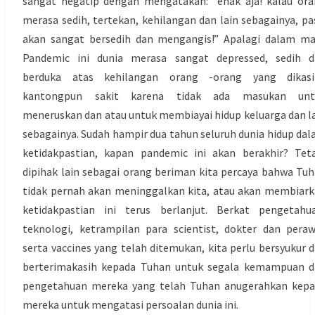
sangat negatip dengan mengatakan: “enak aja! kalau or
merasa sedih, tertekan, kehilangan dan lain sebagainya, pa
akan sangat bersedih dan mengangis!” Apalagi dalam m
Pandemic ini dunia merasa sangat depressed, sedih d
berduka atas kehilangan orang -orang yang dikasih
kantongpun sakit karena tidak ada masukan unt
meneruskan dan atau untuk membiayai hidup keluarga dan l
sebagainya. Sudah hampir dua tahun seluruh dunia hidup da
ketidakpastian, kapan pandemic ini akan berakhir? Tet
dipihak lain sebagai orang beriman kita percaya bahwa Tu
tidak pernah akan meninggalkan kita, atau akan membiar
ketidakpastian ini terus berlanjut. Berkat pengetahu
teknologi, ketrampilan para scientist, dokter dan pera
serta vaccines yang telah ditemukan, kita perlu bersyukur 
berterimakasih kepada Tuhan untuk segala kemampuan d
pengetahuan mereka yang telah Tuhan anugerahkan kepa
mereka untuk mengatasi persoalan dunia ini.