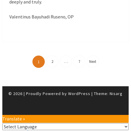
deeply and truly.
Valentinus Bayuhadi Ruseno, OP
Posts
pagination
2
…
7
Next
1
© 2026
|
Proudly Powered by
WordPress
|
Theme:
Nisarg
Translate »