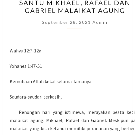
SANTU MIKHAEL, RAFAEL DAN
MIKHAEL,
GABRIEL MALAIKAT AGUNG
RAFAEL
DAN
September 28, 2021
Admin
GABRIEL
MALAIKAT
AGUNG
Wahyu 12:7-12a
Yohanes 1:47-51
Kemuliaan Allah kekal selama-lamanya
Saudara-saudari terkasih,
Renungan hari yang istimewa, merayakan pesta keti
malaikat agung: Mikhael, Rafael dan Gabriel. Meskipun p
malaikat yang kita ketahui memiliki perananan yang berbe