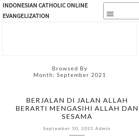
INDONESIAN CATHOLIC ONLINE
Skip
Toggle navigat
to
EVANGELIZATION
content
INDON
CATH
ONL
EVANGEL
Browsed By
Month:
September 2021
BERJALAN
BERJALAN DI JALAN ALLAH
DI
BERARTI MENGASIHI ALLAH DAN
JALAN
SESAMA
ALLAH
BERARTI
September 30, 2021
Admin
MENGASIHI