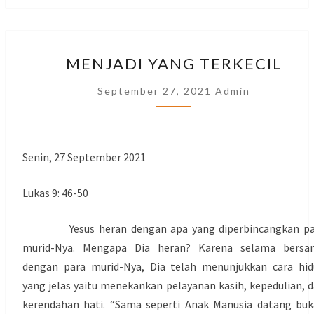
MENJADI
MENJADI YANG TERKECIL
YANG
TERKECIL
September 27, 2021
Admin
Senin, 27 September 2021
Lukas 9: 46-50
Yesus heran dengan apa yang diperbincangkan pa
murid-Nya. Mengapa Dia heran? Karena selama bersa
dengan para murid-Nya, Dia telah menunjukkan cara hi
yang jelas yaitu menekankan pelayanan kasih, kepedulian, 
kerendahan hati. “Sama seperti Anak Manusia datang bu