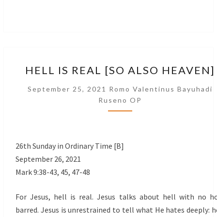
HELL
HELL IS REAL [SO ALSO HEAVEN]
IS
REAL
September 25, 2021
Romo Valentinus Bayuhadi
[SO
Ruseno OP
ALSO
HEAVEN]
26th Sunday in Ordinary Time [B]
September 26, 2021
Mark 9:38-43, 45, 47-48
For Jesus, hell is real. Jesus talks about hell with no h
barred. Jesus is unrestrained to tell what He hates deeply: h