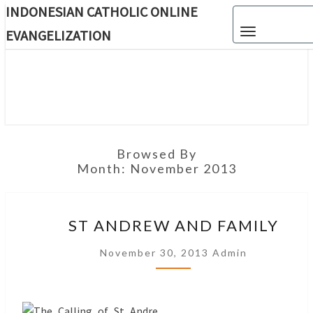
INDONESIAN CATHOLIC ONLINE
Skip
Toggle navigat
to
EVANGELIZATION
content
INDON
CATH
ONL
EVANGEL
Browsed By
Month:
November 2013
ST
ST ANDREW AND FAMILY
ANDREW
AND
November 30, 2013
Admin
FAMILY