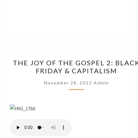
THE
THE JOY OF THE GOSPEL 2: BLAC
JOY
FRIDAY & CAPITALISM
OF
THE
November 28, 2013
Admin
GOSPEL
2:
BLACK
FRIDAY
&
CAPITALISM