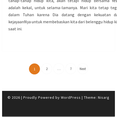
tahap-tahap hidup kita, akan tetapi hidup bersama Ye
adalah kekal, untuk selama-lamanya. Mari kita tetap te
dalam Tuhan karena Dia datang dengan kekuatan d
kejayaanNya untuk membebaskan kita dari belenggu hidup k
saat ini.
Posts
pagination
2
…
7
Next
1
© 2026
|
Proudly Powered by
WordPress
|
Theme:
Nisarg