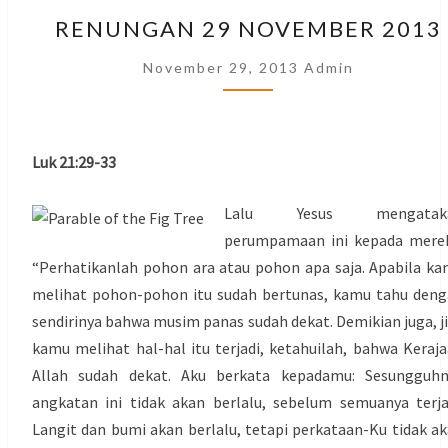
RENUNGAN
RENUNGAN 29 NOVEMBER 2013
29
NOVEMBER
November 29, 2013
Admin
2013
Luk 21:29-33
Lalu Yesus mengatak
perumpamaan ini kepada merek
“Perhatikanlah pohon ara atau pohon apa saja. Apabila k
melihat pohon-pohon itu sudah bertunas, kamu tahu den
sendirinya bahwa musim panas sudah dekat. Demikian juga, j
kamu melihat hal-hal itu terjadi, ketahuilah, bahwa Keraj
Allah sudah dekat. Aku berkata kepadamu: Sesungguhn
angkatan ini tidak akan berlalu, sebelum semuanya terja
Langit dan bumi akan berlalu, tetapi perkataan-Ku tidak a