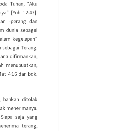
abda Tuhan, “Aku
ya” [Yoh 12:47].
pan -perang dan
am dunia sebagai
dalam kegelapan”
a sebagai Terang.
mana difirmankan,
lah menubuatkan,
at 4:16 dan bdk.
 bahkan ditolak
dak menerimanya.
 Siapa saja yang
enerima terang,