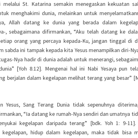
i melalui St. Katarina semakin menegaskan kekuatan s
tuk menghakimi dunia, melainkan untuk menyelamatkann
Nya, Allah datang ke dunia yang berada dalam kegela
ya-, sebagaimana difirmankan, “Aku telah datang ke dal
setiap orang yang percaya kepada-Ku, jangan tinggal di 
am sabda ini tampak kepada kita Yesus menampilkan diri-Ny
tugas-Nya hadir di dunia adalah untuk menerangi, sebagai
dunia” [Yoh 8:12]. Mengenai hal ini Nabi Yesaya pun te
ng berjalan dalam kegelapan melihat terang yang besar” [M
n Yesus, Sang Terang Dunia tidak sepenuhnya diterima,
irmankan, “Ia datang ke rumah-Nya sendiri dan umatnya ti
nyukai kegelapan daripada terang” [bdk. Yoh 1: 9-11].
n kegelapan, hidup dalam kegelapan, maka tidak bisa m