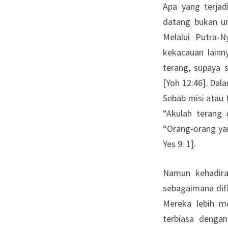
Apa yang terjad
datang bukan un
Melalui Putra-
kekacauan lainn
terang, supaya 
[Yoh 12:46]. Dal
Sebab misi atau 
“Akulah terang 
“Orang-orang ya
Yes 9: 1].
Namun kehadira
sebagaimana dif
Mereka lebih me
terbiasa denga