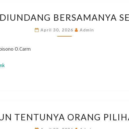
KITA
 DIUNDANG BERSAMANYA S
DIUNDANG
BERSAMANYA
April 30, 2026
Admin
SELALU
bisono O.Carm
ink
KITA
PUN TENTUNYA ORANG PILI
PUN
TENTUNYA