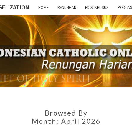
GELIZATION
HOME
RENUNGAN
EDISI KHUSUS
PODCAS
IN
C
Browsed By
Month:
April 2026
EVAN