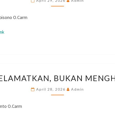
April 29, 2026
Admin
ORANG
PILIHANNYA
bisono O.Carm
ink
MENYELAMATKAN,
ELAMATKAN, BUKAN MENGH
BUKAN
MENGHAKIMI
April 28, 2026
Admin
anto O.Carm