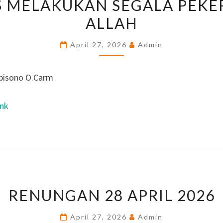
S MELAKUKAN SEGALA PEKE
MELAKUKAN
ALLAH
SEGALA
PEKERJAAN
April 27, 2026
Admin
ALLAH
bisono O.Carm
ink
RENUNGAN
RENUNGAN 28 APRIL 2026
28
APRIL
April 27, 2026
Admin